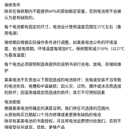
保修条件
除非在保修期内不能提供60％的原始额定容量，否则电池将不会被
认为是有缺陷的。
每个电池都有固定的尺寸，电池设计使用温度范围在25℃左右（备
用电源）
保修期应根据实际操作条件进行调整，如美美电池公布的环境温
度、充/放电周期。环境温度每增加8℃，保修期将减少50％（以25℃
为基准温度）
每个电池必须按照制造商提供的说明书进行充电、放电、存储和维
护
美美电池不
负责由以下原因造成的电池损坏：充电或安装不当导致
的电池失效、电槽和中盖破损；因火灾、过热、爆炸或冰冻而造成
的损坏；因滥用或疏忽而造成的损坏；其它不可预知因素
电池索赔
根据美美电池所确定的满意证明，我们将在可选择的范围内:
从原始购买日期起12个月内修理或者更换有缺陷的电池
除非有美美电池的书面授权，并且将电池运费预付给我们，否则不
得接受任何退货、贷款、更换产品