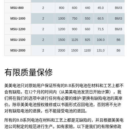
MSU-800
2
800
600
440
45.0
B6/I3
MSU-1000
2
1000
750
550
60.5
B6/I3
MSU-1200
2
1200
900
660
71.5
B6/I3
MSU-1500
2
1500
1125
825
106.0
B6
MSU-2000
2
2000
1500
1100
131.0
B6
有限质量保修
美美电池
只对原始用户保证所有的B.B系列电池在材料和工艺上都不
会有缺陷，在12个月的时间内（从美美电池发货日开始计算），我
们将在我们的选项中进行任何有必要的维护/更换有缺陷电池的离岸
价。除非美美电池授权维修或以书面形式召回电池，否则将不允许
对有缺陷电池的退换，也不能接受电池的退回。
所有的B.B系列电池在材料和工艺上都是无缺陷的，并且根据美美电
池公司制定的规范进行生产。如有索赔，以下是我们的有限保修政