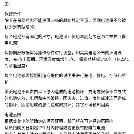
策:
保修条件
除非在保修期内不能提供60％的原始额定容量，否则电池将不会被
认为是有缺陷的。
每个电池都有固定的尺寸，电池设计使用温度范围在25℃左右（备
用电源）
保修期应根据实际操作条件进行调整，如美美电池公布的环境温
度、充/放电周期。环境温度每增加8℃，保修期将减少50％（以25℃
为基准温度）
每个电池必须按照制造商提供的说明书进行充电、放电、存储和维
护
美美电池不
负责由以下原因造成的电池损坏：充电或安装不当导致
的电池失效、电槽和中盖破损；因火灾、过热、爆炸或冰冻而造成
的损坏；因滥用或疏忽而造成的损坏；其它不可预知因素
电池索赔
根据美美电池所确定的满意证明，我们将在可选择的范围内:
从原始购买日期起12个月内修理或者更换有缺陷的电池