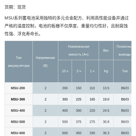
货期：现货
MSU系列蓄电池采用独特的多元合金配方、利用高性能设备并通过
严格的温度控制，电池的板栅不仅厚度、重量均匀性好，且耐腐蚀
性强、浮充寿命长。
Номинальная
Полюсные
Вес
емкость (Aч)
выводы
Тип
Напряжение
аккумулятора
(В)
10 ч
3 ч
1 ч
Kg
Тип
MSU-200
2
200
150
110
13.5
B6/I3
MSU-300
2
300
225
165
19.0
B6/I3
MSU-400
2
400
300
220
24.5
B6/I3
MSU-500
2
500
375
275
30.8
B6/I3
MSU-600
2
600
450
330
36.3
B6/I3