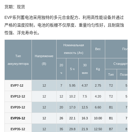
货期：现货
EVP系列蓄电池采用独特的多元合金配方、利用高性能设备并通过
严格的温度控制，电池的板栅不仅厚度、重量均匀性好，且耐腐蚀
性强、浮充寿命长。
Номинальная
Вес
Полюс
емкость (Aч)
Тип
Напряжение
аккумулятора
(В)
Стандарт
20
30
5 ч
Kg
ч
мин
Тип
Позици
EVP7-12
12
7
5.95
4.37
2.75
T2
5
EVP12-12
12
12
10.2
7.5
4.20
T2
5
EVP20-12
12
20
17.0
12.5
6.60
B1
7
EVP26-12
12
26
22.1
16.3
10.00
B1
7
EVP35-12
12
35
29.8
21.9
12.50
B7
8