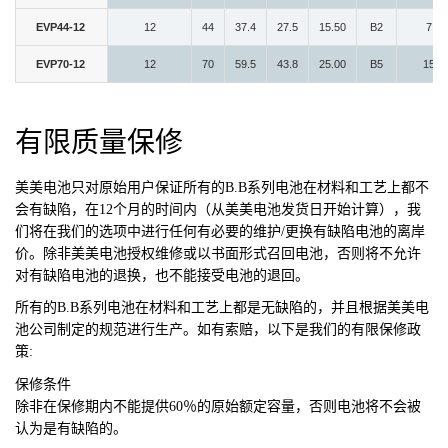
EVP44-12
12
44
37.4
27.5
15.50
B2
7
EVP70-12
12
70
59.5
43.8
25.00
B5
15
有限质量保修
美美电池
只对原始用户保证所有的B.B系列电池在材料和工艺上都不
会有缺陷，在12个月的时间内（从美美电池发货日开始计算），我
们将在我们的选项中进行任何有必要的维护/更换有缺陷电池的离岸
价。除非美美电池授权维修或以书面形式召回电池，否则将不允许
对有缺陷电池的退换，也不能接受电池的退回。
所有的B.B系列电池在材料和工艺上都是无缺陷的，并且根据美美电
池公司制定的规范进行生产。如有索赔，以下是我们的有限保修政
策:
保修条件
除非在保修期内不能提供60％的原始额定容量，否则电池将不会被
认为是有缺陷的。