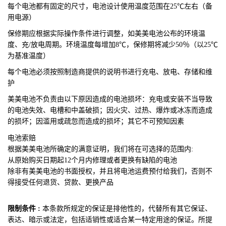
每个电池都有固定的尺寸，电池设计使用温度范围在25℃左右（备
用电源）
保修期应根据实际操作条件进行调整，如美美电池公布的环境温
度、充/放电周期。环境温度每增加8℃，保修期将减少50％（以25℃
为基准温度）
每个电池必须按照制造商提供的说明书进行充电、放电、存储和维
护
美美电池不
负责由以下原因造成的电池损坏：充电或安装不当导致
的电池失效、电槽和中盖破损；因火灾、过热、爆炸或冰冻而造成
的损坏；因滥用或疏忽而造成的损坏；其它不可预知因素
电池索赔
根据美美电池所确定的满意证明，我们将在可选择的范围内:
从原始购买日期起12个月内修理或者更换有缺陷的电池
除非有美美电池的书面授权，并且将电池运费预付给我们，否则不
得接受任何退货、贷款、更换产品
限制条件 :
本条款所规定的保证是排他性的，代替所有其它保证、
表达、暗示或法定，包括适销性或适合某一特定用途的保证。所提