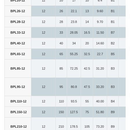
BPL20-12
12
20
17
10
6.4
B1
7
BPL26-12
12
26
22.1
13
9.60
B1
7
BPL28-12
12
28
23.8
14
9.70
B1
7
BPL33-12
12
33
28.05
16.5
11.50
B7
8
BPL40-12
12
40
34
20
14.60
B2
7
BPL65-12
12
65
55.25
32.5
22.7
B5
15
BPL85-12
12
85
72.25
42.5
31.20
B3
15
BPL95-12
12
95
80.8
47.5
33.20
B3
15
BPL110-12
12
110
93.5
55
40.00
B4
18
BPL150-12
12
150
127.5
75
51.80
B9
15
BPL210-12
12
210
178.5
105
73.20
B9
13