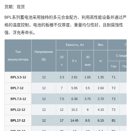
货期：现货
BPL系列蓄电池采用独特的多元合金配方、利用高性能设备并通过严
格的温度控制，电池的板栅不仅厚度、重量均匀性好，且耐腐蚀性
强、浮充寿命长。
Емкость, Ач
Вес
Пол
Тип
Напряжение
Стандарт
20
30
аккумулятора
(В)
5 ч
кг
ч
мин
Тип
Пози
BPL3.3-12
12
3.3
2.81
1.65
1.35
T1
4
BPL7-12
12
7
5.95
3.5
2.60
T2
5
BPL7.5-12
12
7.5
6.38
3.75
2.70
T2
5
BPL12-12
12
12
10.2
6
4.10
T2
5
BPL17-12
12
17
14.45
8.5
6.15
B1
7