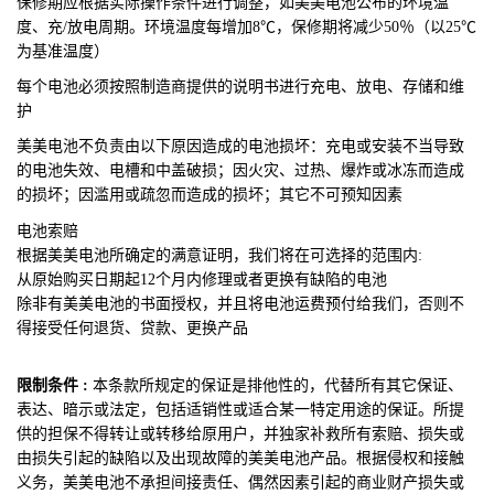
保修期应根据实际操作条件进行调整，如美美电池公布的环境温
度、充/放电周期。环境温度每增加8℃，保修期将减少50％（以25℃
为基准温度）
每个电池必须按照制造商提供的说明书进行充电、放电、存储和维
护
美美电池不
负责由以下原因造成的电池损坏：充电或安装不当导致
的电池失效、电槽和中盖破损；因火灾、过热、爆炸或冰冻而造成
的损坏；因滥用或疏忽而造成的损坏；其它不可预知因素
电池索赔
根据美美电池所确定的满意证明，我们将在可选择的范围内:
从原始购买日期起12个月内修理或者更换有缺陷的电池
除非有美美电池的书面授权，并且将电池运费预付给我们，否则不
得接受任何退货、贷款、更换产品
限制条件 :
本条款所规定的保证是排他性的，代替所有其它保证、
表达、暗示或法定，包括适销性或适合某一特定用途的保证。所提
供的担保不得转让或转移给原用户，并独家补救所有索赔、损失或
由损失引起的缺陷以及出现故障的美美电池产品。根据侵权和接触
义务，美美电池不承担间接责任、偶然因素引起的商业财产损失或