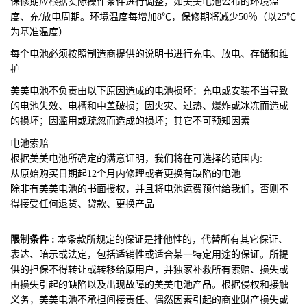
保修期应根据实际操作条件进行调整，如美美电池公布的环境温
度、充/放电周期。环境温度每增加8℃，保修期将减少50％（以25℃
为基准温度）
每个电池必须按照制造商提供的说明书进行充电、放电、存储和维
护
美美电池不
负责由以下原因造成的电池损坏：充电或安装不当导致
的电池失效、电槽和中盖破损；因火灾、过热、爆炸或冰冻而造成
的损坏；因滥用或疏忽而造成的损坏；其它不可预知因素
电池索赔
根据美美电池所确定的满意证明，我们将在可选择的范围内:
从原始购买日期起12个月内修理或者更换有缺陷的电池
除非有美美电池的书面授权，并且将电池运费预付给我们，否则不
得接受任何退货、贷款、更换产品
限制条件 :
本条款所规定的保证是排他性的，代替所有其它保证、
表达、暗示或法定，包括适销性或适合某一特定用途的保证。所提
供的担保不得转让或转移给原用户，并独家补救所有索赔、损失或
由损失引起的缺陷以及出现故障的美美电池产品。根据侵权和接触
义务，美美电池不承担间接责任、偶然因素引起的商业财产损失或