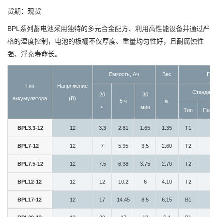
货期：现货
BPL系列蓄电池采用独特的多元合金配方、利用高性能设备并通过严
格的温度控制，电池的板栅不仅厚度、重量均匀性好，且耐腐蚀性
强、浮充寿命长。
Емкость, Ач
Вес
Пол
Тип
Напряжение
Стандарт
20
30
аккумулятора
(В)
5 ч
кг
ч
мин
Тип
Пози
BPL3.3-12
12
3.3
2.81
1.65
1.35
T1
4
BPL7-12
12
7
5.95
3.5
2.60
T2
5
BPL7.5-12
12
7.5
6.38
3.75
2.70
T2
5
BPL12-12
12
12
10.2
6
4.10
T2
5
BPL17-12
12
17
14.45
8.5
6.15
B1
7