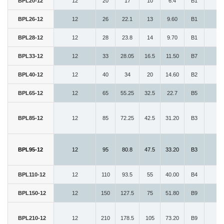
BPL20-12
12
20
17
10
6.4
B1
7
BPL26-12
12
26
22.1
13
9.60
B1
7
BPL28-12
12
28
23.8
14
9.70
B1
7
BPL33-12
12
33
28.05
16.5
11.50
B7
8
BPL40-12
12
40
34
20
14.60
B2
7
BPL65-12
12
65
55.25
32.5
22.7
B5
15
BPL85-12
12
85
72.25
42.5
31.20
B3
15
BPL95-12
12
95
80.8
47.5
33.20
B3
15
BPL110-12
12
110
93.5
55
40.00
B4
18
BPL150-12
12
150
127.5
75
51.80
B9
15
BPL210-12
12
210
178.5
105
73.20
B9
13