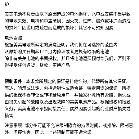
护
美美电池不
负责由以下原因造成的电池损坏：充电或安装不当导致
的电池失效、电槽和中盖破损；因火灾、过热、爆炸或冰冻而造成
的损坏；因滥用或疏忽而造成的损坏；其它不可预知因素
电池索赔
根据美美电池所确定的满意证明，我们将在可选择的范围内:
从原始购买日期起12个月内修理或者更换有缺陷的电池
除非有美美电池的书面授权，并且将电池运费预付给我们，否则不
得接受任何退货、贷款、更换产品
限制条件 :
本条款所规定的保证是排他性的，代替所有其它保证、
表达、暗示或法定，包括适销性或适合某一特定用途的保证。所提
供的担保不得转让或转移给原用户，并独家补救所有索赔、损失或
由损失引起的缺陷以及出现故障的美美电池产品。根据侵权和接触
义务，美美电池不承担间接责任、偶然因素引起的商业财产损失或
损害
注意事项:
部分州可能不允许限制隐含的持续时间，或排除、限制意
外、间接伤害，因此，上述限制可能不适合您