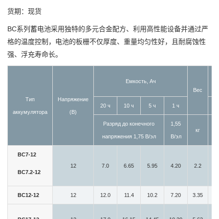
货期：现货
BC系列蓄电池采用独特的多元合金配方、利用高性能设备并通过严
格的温度控制，电池的板栅不仅厚度、重量均匀性好，且耐腐蚀性
强、浮充寿命长。
Емкость, Ач
Г
Вес
Тип
Напряжение
20 ч
10 ч
5 ч
1 ч
L
аккумулятора
(В)
Разряд до конечного
1,55
кг
м
напряжения 1,75 В/эл
В/эл
BC7-12
12
7.0
6.65
5.95
4.20
2.2
15
BC7.2-12
BC12-12
12
12.0
11.4
10.2
7.20
3.35
15