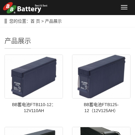
导
航
菜
您的位置：
首 页
>
产品展示
单
产品展示
BB蓄电池FTB110-12：
BB蓄电池FTB125-
12V110AH
12（12V125AH）